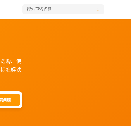
⌕
浴选购、使
业标准解读
索问题